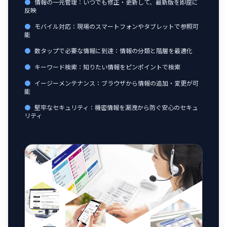
●
情報の一元管理：いつでも修正・更新して、最新版を即座に
反映
●
モバイル対応：現場のスマートフォンやタブレットで参照可
能
●
数タップで必要な情報に到達：情報の分類と階層を最適化
●
キーワード検索：知りたい情報をピンポイントで検索
●
イージーメンテナンス：ブラウザから情報の追加・変更が可
能
●
堅牢なセキュリティ：機密情報を漏洩から防ぐ安心のセキュ
リティ