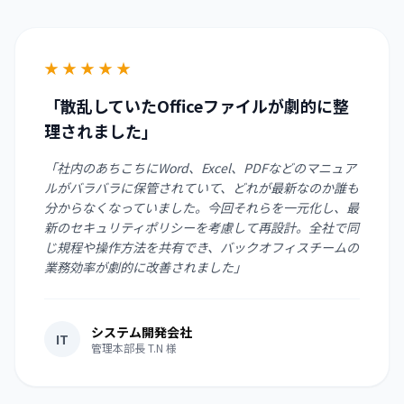
★
★
★
★
★
「散乱していたOfficeファイルが劇的に整
理されました」
「社内のあちこちにWord、Excel、PDFなどのマニュア
ルがバラバラに保管されていて、どれが最新なのか誰も
分からなくなっていました。今回それらを一元化し、最
新のセキュリティポリシーを考慮して再設計。全社で同
じ規程や操作方法を共有でき、バックオフィスチームの
業務効率が劇的に改善されました」
システム開発会社
IT
管理本部長 T.N 様