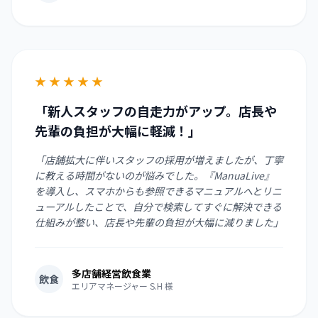
★
★
★
★
★
「新人スタッフの自走力がアップ。店長や
先輩の負担が大幅に軽減！」
「店舗拡大に伴いスタッフの採用が増えましたが、丁寧
に教える時間がないのが悩みでした。『ManuaLive』
を導入し、スマホからも参照できるマニュアルへとリニ
ューアルしたことで、自分で検索してすぐに解決できる
仕組みが整い、店長や先輩の負担が大幅に減りました」
多店舗経営飲食業
飲食
エリアマネージャー S.H 様