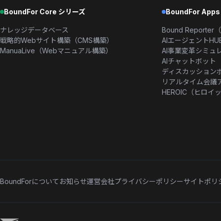
BoundFor Core シリーズ
BoundFor App
ナレッジデータベース
Bound Repor
戦略的Webサイト構築（CMS構築）
AIエージェントHU
ManuaLive（Webマニュアル構築）
AI事業変革シミュ
AIチャットボット
ディスカッション
リアルタイム会議ア
HEROIC（ヒロイ
BoundForについて
お知らせ
運営会社
プライバシーポリシー
サイトポリ