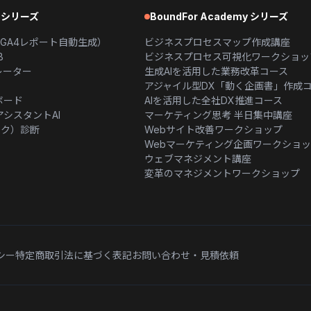
s シリーズ
BoundFor Academy シリーズ
ter（GA4レポート自動生成）
ビジネスプロセスマップ作成講座
B
ビジネスプロセス可視化ワークショッ
レーター
生成AIを活用した業務改革コース
アジャイル型DX「動く企画書」作成
ボード
AIを活用した全社DX推進コース
シスタントAI
マーケティング思考 半日集中講座
ック）診断
Webサイト改善ワークショップ
Webマーケティング企画ワークショ
ウェブマネジメント講座
変革のマネジメントワークショップ
シー
特定商取引法に基づく表記
お問い合わせ・見積依頼