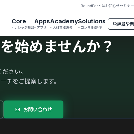
BoundForとは
お知らせ
セミナー
Core
Apps
Academy
Solutions
課題や業
- ナレッジ基盤
- アプリ
- 人材育成研修
- コンサル/制作
を始めませんか？
ください。
ローチをご提案します。
お問い合わせ