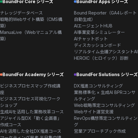
BoundFor Core シリーズ
BoundFor Apps シリーズ
ナレッジデータベース
Bound Reporter（GA4レポート
戦略的Webサイト構築（CMS構
自動生成）
築）
AIエージェントHUB
ManuaLive（Webマニュアル構
AI事業変革シミュレーター
築）
AIチャットボット
ディスカッションボード
リアルタイム会議アシスタントAI
HEROIC（ヒロイック）診断
BoundFor Academy シリーズ
BoundFor Solutions シリーズ
ビジネスプロセスマップ作成講
DX推進コンサルティング
座
業務標準化 × 生成AI BPRコンサ
ビジネスプロセス可視化ワーク
ルティング
ショップ
Web戦略策定コンサルティング
生成AIを活用した業務改革コース
Webサイト運営支援
アジャイル型DX「動く企画書」
RevOps構想策定コンサルティン
作成コース
グ
AIを活用した全社DX推進コース
営業アプローチブック作成
マーケティング思考 半日集中講