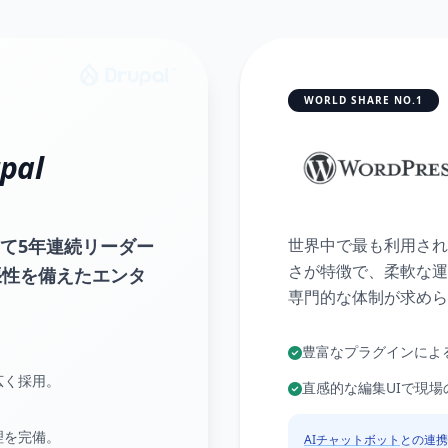
WORLD SHARE NO.1
pal
t™」にて5年連続リーダー
世界中で最も利用され
さが特徴で、柔軟な運
張性を備えたエンタ
専門的な体制が求めら
豊富なプラグインによ
広く採用。
直感的な編集UIで現
理を完備。
AIチャットボット
との連携