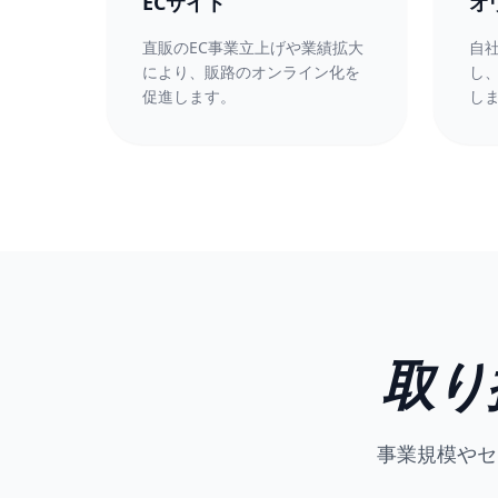
ECサイト
オ
直販のEC事業立上げや業績拡大
自
により、販路のオンライン化を
し
促進します。
し
取り
事業規模やセ