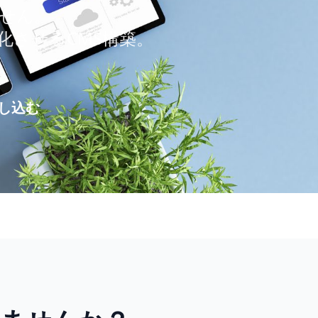
せん。
化させるCMS構築。
し込む