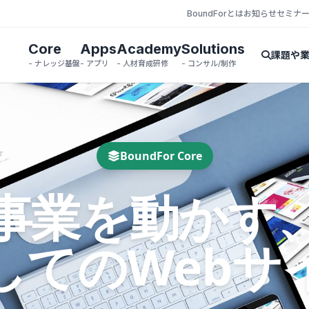
BoundForとは
お知らせ
セミナ
Core
Apps
Academy
Solutions
課題や
- ナレッジ基盤
- アプリ
- 人材育成研修
- コンサル/制作
BoundFor Core
事業を動かす
してのWebサ