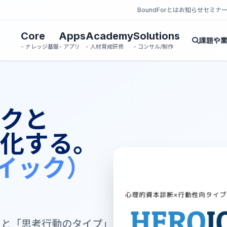
BoundForとは
お知らせ
セミナ
Core
Apps
Academy
Solutions
課題や
- ナレッジ基盤
- アプリ
- 人材育成研修
- コンサル/制作
クと
化する。
ロイック）
」と「思考行動のタイプ」