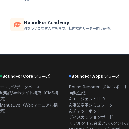
BoundFor Academy
AIを使いこなす人材を育成。社内推進リーダー向け研修。
BoundFor Core シリーズ
BoundFor Apps シリーズ
ナレッジデータベース
Bound Reporter（GA4レポート
戦略的Webサイト構築（CMS構
自動生成）
築）
AIエージェントHUB
ManuaLive（Webマニュアル構
AI事業変革シミュレーター
築）
AIチャットボット
ディスカッションボード
リアルタイム会議アシスタントAI