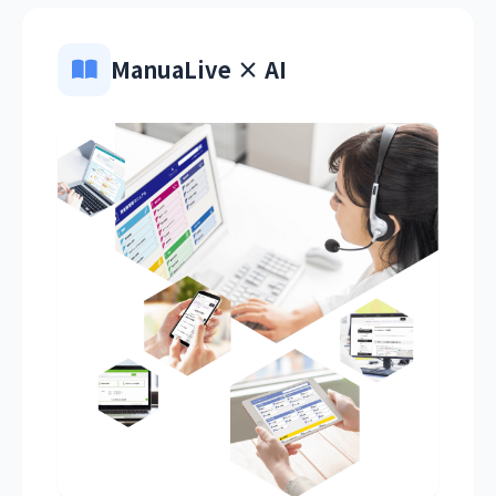
ManuaLive × AI