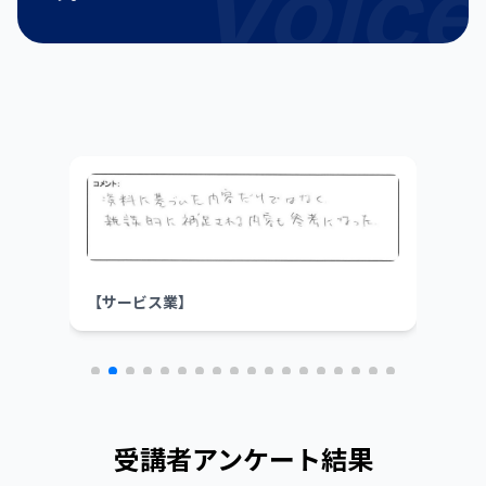
Voice
【総合商社】
【建
受講者アンケート結果