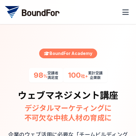
BoundFor Academy
98
受講者
100
累計受講
%
社+
満足度
企業数
ウェブマネジメント講座
デジタルマーケティングに
不可欠な中核人材の育成に
企業のウェブ活用に必要な「チームビルディング