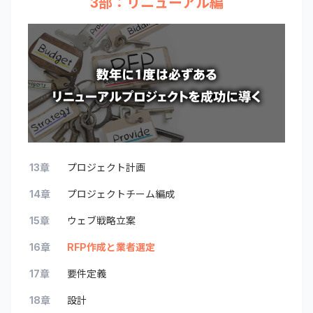
3部：リニューアル編
13章
プロジェクト計画
14章
プロジェクトチーム編成
15章
ウェブ戦略立案
16章
RFP作成と業者選定
17章
要件定義
18章
設計