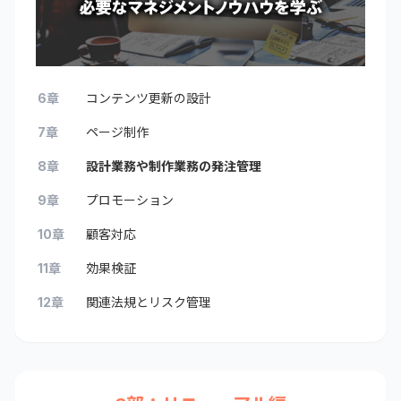
6章
コンテンツ更新の設計
7章
ページ制作
8章
設計業務や制作業務の発注管理
9章
プロモーション
10章
顧客対応
11章
効果検証
12章
関連法規とリスク管理