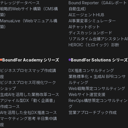
ナレッジデータベース
Bound Reporter（GA4レポート
戦略的Webサイト構築（CMS構
自動生成）
築）
AIエージェントHUB
ManuaLive（Webマニュアル構
AI事業変革シミュレーター
築）
AIチャットボット
ディスカッションボード
リアルタイム会議アシスタントAI
HEROIC（ヒロイック）診断
BoundFor Academy シリーズ
BoundFor Solutions シリーズ
ビジネスプロセスマップ作成講
DX推進コンサルティング
座
業務標準化 × 生成AI BPRコンサ
ビジネスプロセス可視化ワーク
ルティング
ショップ
Web戦略策定コンサルティング
生成AIを活用した業務改革コース
Webサイト運営支援
アジャイル型DX「動く企画書」
RevOps構想策定コンサルティン
作成コース
グ
AIを活用した全社DX推進コース
営業アプローチブック作成
マーケティング思考 半日集中講
座