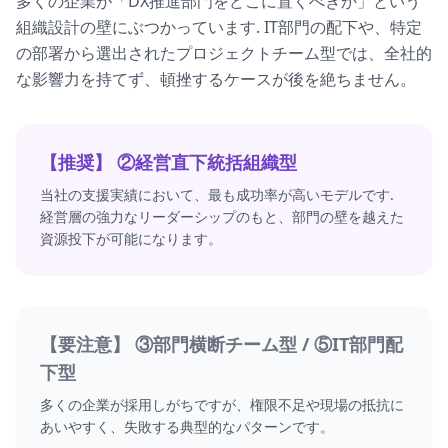
多くの企業が「DX推進部門をどこに置くべきか」という
組織設計の壁にぶつかっています. IT部門の配下や、特定
の部署から選出されたプロジェクトチーム型では、全社的
な影響力を持てず、頓挫するケースが後を絶ちません。
【推奨】 ②経営直下統括組織型
当社の支援実績において、最も成功率が高いモデルです.
経営層の強力なリーダーシップのもと、部門の壁を越えた
資源投下が可能になります。
【要注意】 ③部門横断チーム型 / ⑤IT部門配
下型
多くの企業が採用しがちですが、権限不足や現場の抵抗に
あいやすく、失敗する典型的なパターンです。