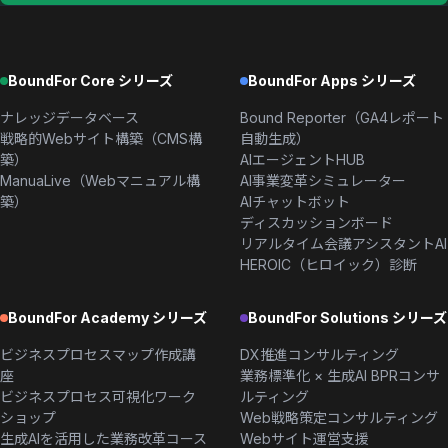
BoundFor Core シリーズ
BoundFor Apps シリーズ
ナレッジデータベース
Bound Reporter（GA4レポート
戦略的Webサイト構築（CMS構
自動生成）
築）
AIエージェントHUB
ManuaLive（Webマニュアル構
AI事業変革シミュレーター
築）
AIチャットボット
ディスカッションボード
リアルタイム会議アシスタントAI
HEROIC（ヒロイック）診断
BoundFor Academy シリーズ
BoundFor Solutions シリーズ
ビジネスプロセスマップ作成講
DX推進コンサルティング
座
業務標準化 × 生成AI BPRコンサ
ビジネスプロセス可視化ワーク
ルティング
ショップ
Web戦略策定コンサルティング
生成AIを活用した業務改革コース
Webサイト運営支援