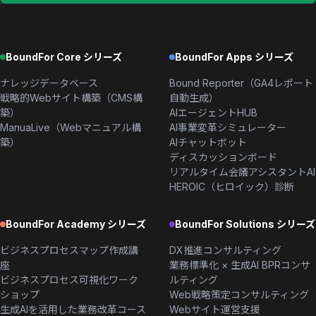
BoundFor Core シリーズ
BoundFor Apps シリーズ
ナレッジデータベース
Bound Reporter（GA4レポート
戦略的Webサイト構築（CMS構
自動生成）
築）
AIエージェントHUB
ManuaLive（Webマニュアル構
AI事業変革シミュレーター
築）
AIチャットボット
ディスカッションボード
リアルタイム会議アシスタントAI
HEROIC（ヒロイック）診断
BoundFor Academy シリーズ
BoundFor Solutions シリーズ
ビジネスプロセスマップ作成講
DX推進コンサルティング
座
業務標準化 × 生成AI BPRコンサ
ビジネスプロセス可視化ワーク
ルティング
ショップ
Web戦略策定コンサルティング
生成AIを活用した業務改革コース
Webサイト運営支援